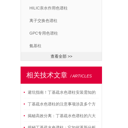
HILIC亲水作用色谱柱
离子交换色谱柱
GPC专用色谱柱
氨基柱
查看全部 >>
相关技术文章
/ ARTICLES
避坑指南！丁基疏水色谱柱安装需知的
细节与技巧
丁基疏水色谱柱的注意事项涉及多个方
面
揭秘高效分离：丁基疏水色谱柱的六大
妙用技巧！
揭秘丁基疏水色谱柱：它如何革新分析