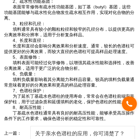
2、疏水性功能基团：
表面常常修饰有疏水性功能基团，如丁基（butyl）基团，这些
功能基团能够与疏水性化合物发生疏水相互作用，实现对化合物的分
离。
3、粒径和孔径：
填料通常具有较小的颗粒粒径和较窄的孔径分布，以提供更高的
分离效率和分辨率，适用于分析复杂样品。
4、长度和直径：
长度和直径会影响分离效果和分析速度。通常，较长的色谱柱可
提供更好的分离效果，而较大直径的色谱柱可提高样品处理速度。
5、表面修饰：
填料表面可能经过化学修饰，以增强其疏水性能和选择性，改善
分离效果，适用于更广泛的化合物分析。
6、负载量：
填料负载量影响着其分离能力和样品容量。较高的填料负载量通
常意味着更好的分离效果和更高的样品处理容量。
7、色谱柱保护：
为了延长丁基疏水色谱柱的使用寿命，常常会在色谱柱前端安装
保护柱，用于过滤杂质和延缓填料的老化，保护色谱柱的性能。
8、耐高压性能：
丁基疏水色谱柱通常具有良好的耐高压性能，能够承受高压操作
条件下的工作要求，确保色谱分析的稳定性和可靠性。
上一篇：
关于亲水色谱柱的应用，你可清楚了？