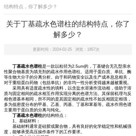
结构特点，你了解多少？
关于丁基疏水色谱柱的结构特点，你了
解多少？
更新时间：2024-02-25
浏览：1857次
丁基疏水色谱柱
是一款以粒径为2.5um的，丁基键合无孔型亲水
性聚合物基质为填充剂的疏水作用色谱柱。适用于蛋白质、单抗、酶
等生物大分子的分离分析。由于和药物安全以及生产成本息息相关，
对于重组蛋白药物（包括单抗）的非均一性分析变得越来越被重视。
采用具有适度疏水性的填料，以含盐水溶液作流动相，借助于溶
质与固定相间的疏水相互作用实现分离的色谱方法。其保留机理与反
相色谱基本相同，所不同的是其固定相的疏水性不如反相固定相强，
多为低密度分布的甲基、乙基、丙基、丁基和苯基等。疏水作用色谱
主要用于蛋白质的分离与纯化。
丁基疏水色谱柱
的结构特点：
1、基础材料：
基础材料通常是硅胶或聚合物，具有良好的化学稳定性和机械强
度，能够承受高压操作条件下的工作要求。