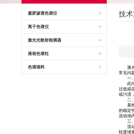
技术
凝胶渗透色谱仪
高温凝胶渗透色谱仪
离子色谱仪
常温凝胶渗透色谱仪
激光光散射检测器
聚苯乙烯标准品
液相色谱柱
亲和色谱柱
色谱填料
激光光
常见问
一、无
层析柱
此问题
过低或
TSK凝胶色谱柱
或污渍
二、基
基线不
疏水色谱柱
的稳定
流动池
TSK色谱柱
三、流
流动池
轻度堵
UPLC色谱柱