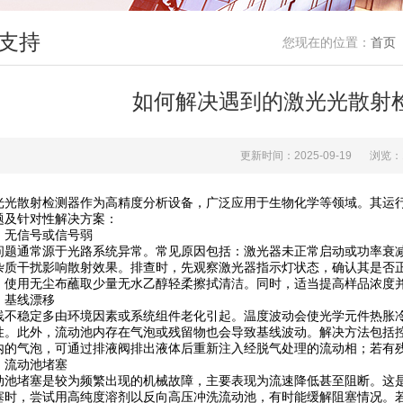
支持
您现在的位置：
首页
如何解决遇到的激光光散射
更新时间：2025-09-19
浏览：
散射检测器作为高精度分析设备，广泛应用于生物化学等领域。其运行
题及针对性解决方案：​
信号或信号弱​
通常源于光路系统异常。常见原因包括：激光器未正常启动或功率衰减；
杂质干扰影响散射效果。排查时，先观察激光器指示灯状态，确认其是否
，使用无尘布蘸取少量无水乙醇轻柔擦拭清洁。同时，适当提高样品浓度并
线漂移​
稳定多由环境因素或系统组件老化引起。温度波动会使光学元件热胀冷
性。此外，流动池内存在气泡或残留物也会导致基线波动。解决方法包括
内的气泡，可通过排液阀排出液体后重新注入经脱气处理的流动相；若有残
动池堵塞​
堵塞是较为频繁出现的机械故障，主要表现为流速降低甚至阻断。这是
塞时，尝试用高纯度溶剂以反向高压冲洗流动池，有时能缓解阻塞情况。