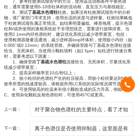
7、参考柱效测试报告中的方法，使用该流动相条件平衡色谱
柱，通常需要使用5-10倍柱体积的流动相，直至压力与基线稳定。
8、测试
丁基疏水色谱柱
柱效。如果没有柱效测试报告中的分析
物，请厂家部门寻求支持，使用合适的浓度与进样量。柱效结果略低
于柱效测试报告属正常情况。如结果明显偏低、峰形拖尾，提示色谱
柱和/或所使用的液相系统处于非理想状态，需要进行故障排查。当
使用2.1mm内径色谱柱时，建议优化系统以减少谱带展宽，包括：
使用检测器微量流通池，减少进样器loop环体积，使用较小内径（如
0.005''或0.12mm）的系统管路。并确保管路与丁基疏水色谱柱连接
恰当、无死体积。当使用小颗粒填料（如2.5μm）短柱进行快速分离
时，需要考虑以下因素：
1、确保管路
丁基疏水色谱柱
连接恰当、无死体积，尽量优化系
统减少谱带展宽；
2、提高采样频率至10点/秒以上；
3、较小粒径的色谱柱产生的柱压较高，而较小粒径要达到*色谱
效率所需的线速度较高，请根据所用LC系统的实际情况调节流速；
4、可使用较高的柱温来补偿小颗粒造成的压力升高，例如40?
C。使用杂化颗粒反相色谱柱时，可使用45?C或更高。
上一篇：
对于聚合物色谱柱的主要特点，看了才知
道！
下一篇：
离子色谱仪是否使用抑制器，这里面是有