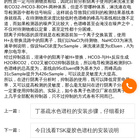
的性质一定与待测物质相似，因此目前分析阴离子使用的淋洗液主要
有CO32-/HCO3-和OH-两种体系，但是不管哪种体系，淋洗液在电
导检测器中都有信号响应，这样就会导致我们得到的检测结果基线本
身就很高，在待测物质浓度比较低时色谱峰的峰高与基线相比微不足
道，而如果检测器的噪声又比较大，色谱峰甚至会淹没在噪声之中，
不仅对待测物难以定量，甚至定性都十分困难。
阴离子抑制器的原理就是在检测器前加一个离子交换装置，使用
H+去替换流路中的阳离子，我们以NaCl为待测物、NaHCO3为淋洗
液举例说明，假设NaCl浓度为cSample，淋洗液浓度为cEluen，Λ为
摩尔电导率。
经过抑制器后，溶液中的阳离子被H+替换，HCO3-与H+反应生成
H2O和CO2，CO2又被CO2抑制器脱去，所以电导检测器检测到Cl-
色谱峰的总高度为，基线由95cEluent降为基本为0，而峰高由
31cSample提升为426cSample，可以说是灵敏度大大提高。
所以，在进行阴离子分析时，抑制器的使用，既可以降低背景电导
率，又可以提高检测的灵敏度，那么毫无疑问在进行阴离子分析时是
一定要使用抑制器的。实际上，如今各离子色谱仪厂家在阴离子分析
上几乎全部配有抑制器，只不过抑制的方式各有不同而已。
上一篇：
丁基疏水色谱柱的安装步骤，仔细看好
了！
下一篇：
今日浅看TSK凝胶色谱柱的安装说明