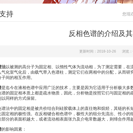
支持
您现
反相色谱的介绍及其
更新时间：2018-10-26
浏览：
谱法
以被测的高分子为固定相、以惰性气体为流动相，为了测定需要，在
入气化室气化后，由载气带入色谱柱，测定它们在两相中的分配，从而研
分子间的相互作用。
谱
是迄今在液相色谱中应用广泛的技术，主要是因为它适用于分析极大多
色谱的固定相本质上都是疏水物质，因此，分析物是按照它们与固定相的
能以同样的方式保留。
色谱法中的固定相是被共价结合到硅胶载体上的直往饱和烷烃，其链的长
比固定相的极性强。在反相键合相色谱中，极性大的组分先流出、性小的
性部分的表面积越大，或者流动相表面张力及介电常数越大，则缔合作用
谱
的影响因素：