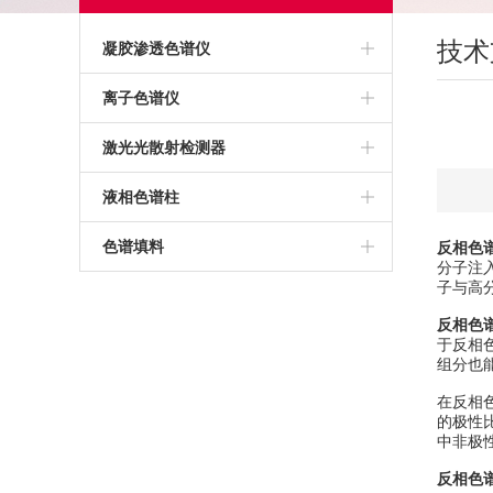
技术
凝胶渗透色谱仪
高温凝胶渗透色谱仪
离子色谱仪
常温凝胶渗透色谱仪
激光光散射检测器
聚苯乙烯标准品
液相色谱柱
亲和色谱柱
色谱填料
反相色
分子注
子与高
层析柱
反相色
TSK凝胶色谱柱
于反相
组分也
疏水色谱柱
在反相
的极性
TSK色谱柱
中非极
反相色
UPLC色谱柱