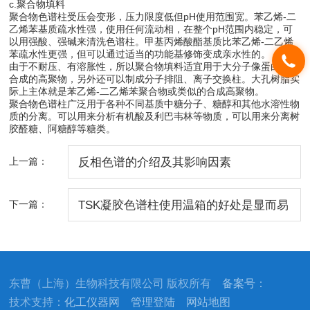
c.聚合物填料
聚合物色谱柱受压会变形，压力限度低但pH使用范围宽。苯乙烯-二
乙烯苯基质疏水性强，使用任何流动相，在整个pH范围内稳定，可
以用强酸、强碱来清洗色谱柱。甲基丙烯酸酯基质比苯乙烯-二乙烯
苯疏水性更强，但可以通过适当的功能基修饰变成亲水性的。
由于不耐压、有溶胀性，所以聚合物填料适宜用于大分子像蛋白质或
合成的高聚物，另外还可以制成分子排阻、离子交换柱。大孔树脂实
际上主体就是苯乙烯-二乙烯苯聚合物或类似的合成高聚物。
聚合物色谱柱广泛用于各种不同基质中糖分子、糖醇和其他水溶性物
质的分离。可以用来分析有机酸及利巴韦林等物质，可以用来分离树
胶醛糖、阿糖醇等糖类。
上一篇：
反相色谱的介绍及其影响因素
下一篇：
TSK凝胶色谱柱使用温箱的好处是显而易
见的
东曹（上海）生物科技有限公司 版权所有
备案号：
技术支持：
化工仪器网
管理登陆
网站地图