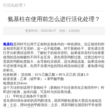
行活化处理？
氨基柱在使用前怎么进行活化处理？
更新时间：2018-08-27
浏览：11919次
氨基柱
是同时可以用于正相和反相条件的一种色谱柱。但正相溶剂和
反相溶剂是不互溶的，这一点不能忽略。对于新购柱子，首先请注意
打开分析测试说明书，了解柱子的保存溶剂。如果保存溶剂与你将要
使用的流动相极性不同不会互溶，请先用异丙醇过渡。过渡过程中注
意因异丙醇粘度较大，会导致柱压很高，适当调低流速。如果流动相
中还有缓冲盐类，先用不含缓冲盐的同比例流动相过渡，避免缓冲盐
的析出。
柱效检测： 流动相：10％乙酸乙酯＋90％正己烷 流速1.0
标准溶液：乙苯（或甲苯）＋苯甲酸甲酯
检测波长254nm
这个方法特别适用于新购柱子（新购柱子往往保存在正相溶剂中）时
即进行检测，如有问题，可及时与供应商沟通。
（1） 平时在正相条件下使用：
首先用50倍柱体积的异丙醇清洗，因异丙醇粘度较大需适当放低流
速；之后，用50倍的甲醇清洗；之后，用异丙醇过渡回到平常使用