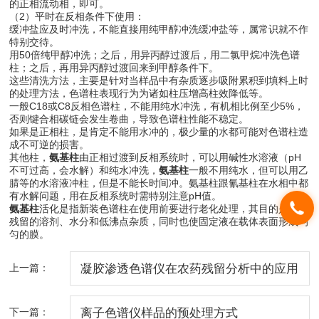
的正相流动相，即可。
（2）平时在反相条件下使用：
缓冲盐应及时冲洗，不能直接用纯甲醇冲洗缓冲盐等，属常识就不作
特别交待。
用50倍纯甲醇冲洗；之后，用异丙醇过渡后，用二氯甲烷冲洗色谱
柱；之后，再用异丙醇过渡回来到甲醇条件下。
这些清洗方法，主要是针对当样品中有杂质逐步吸附累积到填料上时
的处理方法，色谱柱表现行为为诸如柱压增高柱效降低等。
一般C18或C8反相色谱柱，不能用纯水冲洗，有机相比例至少5%，
否则键合相碳链会发生卷曲，导致色谱柱性能不稳定。
如果是正相柱，是肯定不能用水冲的，极少量的水都可能对色谱柱造
成不可逆的损害。
其他柱，
氨基柱
由正相过渡到反相系统时，可以用碱性水溶液（pH
不可过高，会水解）和纯水冲洗，
氨基柱
一般不用纯水，但可以用乙
腈等的水溶液冲柱，但是不能长时间冲。氨基柱跟氰基柱在水相中都
有水解问题，用在反相系统时需特别注意pH值。
氨基柱
活化是指新装色谱柱在使用前要进行老化处理，其目的是取出
残留的溶剂、水分和低沸点杂质，同时也使固定液在载体表面形成均
匀的膜。
上一篇：
凝胶渗透色谱仪在农药残留分析中的应用
下一篇：
离子色谱仪样品的预处理方式