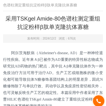
色谱柱测定重组抗淀粉样β肽单克隆抗体寡糖
采用TSKgel Amide-80色谱柱测定重组
抗淀粉样β肽单克隆抗体寡糖
发布时间：2024/12/2
浏览：676次
阿尔茨海默病（Alzheimer's disease, AD）是一种神经退
行性疾病。近年来Ａβ已被作为AD重要的特异性标志物成为
研究抗AD药物的热门靶点，其中抗Ａβ单克隆抗体作为一种
免疫治疗方法可用于治疗AD。生产工艺或细胞株的微小变
化都可能导致抗体N糖修饰基团结构上的明显差异，因此N
糖修饰除了与单抗疗效、药动学以及免疫原性密切相关外，
也可灵敏反映生产工艺的稳定性。本篇应用中作者采用了东
曹HILIC色谱柱TSKgel Amide-80建立了重组抗淀粉样β肽单
克隆抗体寡糖检测的质控方法。