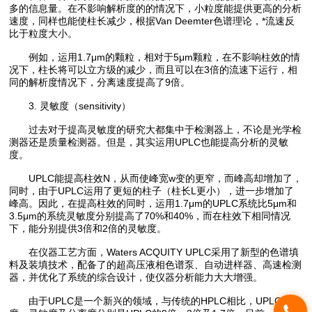
多的信息量。在不影响解析度的的情况下，小粒度能提供更高的分析
速度，同样也能使柱长减少，根据Van Deemter色谱理论，*流速反
比于粒度大小。
例如，运用1.7μm的颗粒，相对于5μm颗粒，在不影响柱效的情
况下，柱长将可以立方级的减少，而且可以在3倍的流速下运行，相
同的解析度情况下，分离速度提高了9倍。
3. 灵敏度（sensitivity）
过去对于提高灵敏度的研究大都集中于检测器上，不论是光学检
测器还是质量检测器。但是，其实运用UPLC也能提高分析的灵敏
度。
UPLC能提高柱效N，从而使峰宽w变的更窄，而峰高却增加了，
同时，由于UPLC运用了更短的柱子（柱长L更小），进一步增加了
峰高。因此，在提高柱效的同时，运用1.7μm的UPLC系统比5μm和
3.5μm的系统灵敏度分别提高了70%和40%，而在柱效下相同情况
下，能分别提供3倍和2倍的灵敏度。
在仪器工艺方面，Waters ACQUITY UPLC采用了新型的色谱填
料及装填技术，配备了的超高压液相色谱泵、自动进样器、高速检测
器，并优化了系统的综合设计，使仪器分析能力大大增强。
由于UPLC是一个新兴的领域，与传统的HPLC相比，UPLC的速