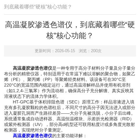
到底藏着哪些“硬核”核心功能？
高温凝胶渗透色谱仪，到底藏着哪些“硬
核”核心功能？
更新时间：2026-05-15
浏览：200次
高温凝胶渗透色谱仪
是一种专用于高分子材料分子量及分子量分
布分析的精密仪器，特别适用于在常温下难以溶解的聚合物，如聚乙
烯（PE）、聚丙烯（PP）等聚烯烃类材料。该设备可在30°C至
220°C的宽温范围内稳定运行，通过高温溶解样品并使用有机溶剂
（如1,2,4-三氯苯）作为流动相，确保高分子充分解缠、真实反映其
溶液状态下的流体力学体积。
HT-GPC基于体积排阻色谱（SEC）原理工作：样品溶液进入填
充有多孔凝胶颗粒的色谱柱后，不同尺寸的高分子因无法进入或部分
进入凝胶孔洞而产生路径差异——大分子先被洗脱，小分子后出峰。
系统通常集成自动进样器、高温恒温模块、示差折光检测器（RID）
或紫外检测器（UV），部分高d机型还可联用粘度计或多角度光散射
检测器，实现绝对分子量测定。
高温凝胶渗透色谱仪
的主要功能详解：