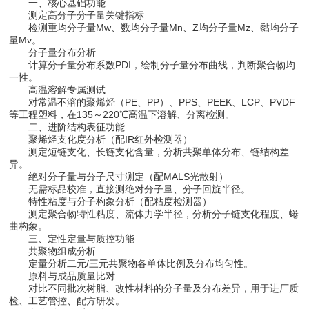
一、核心基础功能
测定高分子分子量关键指标
检测重均分子量Mw、数均分子量Mn、Z均分子量Mz、黏均分子
量Mv。
分子量分布分析
计算分子量分布系数PDI，绘制分子量分布曲线，判断聚合物均
一性。
高温溶解专属测试
对常温不溶的聚烯烃（PE、PP）、PPS、PEEK、LCP、PVDF
等工程塑料，在135～220℃高温下溶解、分离检测。
二、进阶结构表征功能
聚烯烃支化度分析（配IR红外检测器）
测定短链支化、长链支化含量，分析共聚单体分布、链结构差
异。
绝对分子量与分子尺寸测定（配MALS光散射）
无需标品校准，直接测绝对分子量、分子回旋半径。
特性粘度与分子构象分析（配粘度检测器）
测定聚合物特性粘度、流体力学半径，分析分子链支化程度、蜷
曲构象。
三、定性定量与质控功能
共聚物组成分析
定量分析二元/三元共聚物各单体比例及分布均匀性。
原料与成品质量比对
对比不同批次树脂、改性材料的分子量及分布差异，用于进厂质
检、工艺管控、配方研发。