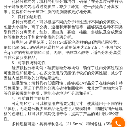
孔径分布均匀：填料的孔径分布均匀，确保了在分离过程中样品
分子能够更均匀地通过凝胶层，减少了峰宽，进一步提高了分离效
果，使得相邻分子量或性质的物质能够更好地分离。
2、良好的适用性
多种分离模式：可以根据不同的分子特性选择不同的分离模式，
包括大小排除、离子交换、逆相和亲和色谱等，能够满足各种不同类
型样品的分离需求，如肽、蛋白质、寡糖、核酸、多糖以及合成聚合
物等生物大分子和化学物质的分离分析。
较宽的pH适用范围：部分TSK凝胶色谱柱的pH适用范围较宽，
例如TSK-GEL SW系列色谱柱的pH适用范围为2.5-7.5，可使用与水
完q互溶的有机溶剂如乙腈、丙酮、甲醇或乙醇等，适合分析分离蛋
白质和多肽类样品。
3、可靠性与稳定性
硅胶颗粒分布均匀：硅胶颗粒分布均匀，确保了柱内分离过程的
可重复性和稳定性，在多次使用后仍能保持较好的分离性能，减少了
因柱内差异导致的分离结果波动。
低吸附性：填料具有低吸附性，能够减少样品分子在柱内的非特
异性吸附，保证了样品的分离准确性和回收率，尤其对于生物大分子
等容易被吸附的物质，更能准确地进行分离和分析。
4、可扩展性与便捷性
可定制尺寸：可以根据用户需要定制尺寸，使其适用于不同的样
品体积，无论是分析少量样品还是进行大规模制备，都能找到合适规
格的色谱柱，且可以扩展其使用寿命，提高了产品的通用性和经济
性。
多种规格可选：具有半制备柱（21.5mm）和制备柱（55mm、