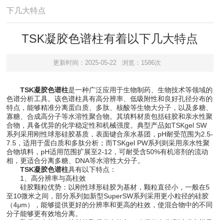
下几大特点
TSK凝胶色谱柱有着以下几大特点
更新时间：2025-05-22
浏览：1586次
TSK凝胶色谱柱
是一种广泛应用于生物制药、生物技术等领域的
色谱分析工具。该色谱柱具有高分辨率、低吸附性和良好孔径分布的
特点，能够精准分离蛋白质、多肽、核酸等生物大分子，以及多糖、
寡糖、合成高分子等水溶性聚合物。其填料材质包括硅胶和亲水性聚
合物，具备优异的化学稳定性和机械强度。典型产品如TSKgel SW
系列采用刚性球形硅胶基质，表面键合亲水基团，pH耐受范围为2.5-
7.5，适用于蛋白质和多肽分析；而TSKgel PW系列则采用亲水性聚
合物填料，pH适用范围扩展至2-12，可耐受含50%有机溶剂的流动
相，更适合分离多糖、DNA等水溶性大分子。
TSK凝胶色谱柱
具有以下特点：
1、高分辨率与高柱效
硅胶颗粒优势：以刚性球形硅胶为基材，颗粒直径小，一般在5
至10微米之间，部分系列如新型SuperSW系列采用更小粒径的硅胶
（4μm），能够提供更好的分辨率和更高的柱效，使混合物中的不同
分子能够更有效地分离。