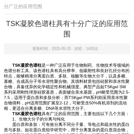
分广泛的应用范围
TSK凝胶色谱柱具有十分广泛的应用范
围
更新时间：2025-05-20
浏览：1435次
TSK凝胶色谱柱
是一种广泛应用于生物制药、生物技术等领域的
色谱分析工具。该色谱柱具有高分辨率、低吸附性和良好孔径分布的
特点，能够精准分离蛋白质、多肽、核酸等生物大分子，以及多糖、
寡糖、合成高分子等水溶性聚合物。其填料材质包括硅胶和亲水性聚
合物，具备优异的化学稳定性和机械强度。典型产品如TSKgel SW
系列采用刚性球形硅胶基质，表面键合亲水基团，pH耐受范围为2.5-
7.5，适用于蛋白质和多肽分析；而TSKgel PW系列则采用亲水性聚
合物填料，pH适用范围扩展至2-12，可耐受含50%有机溶剂的流动
相，更适合分离多糖、DNA等水溶性大分子。
TSK凝胶色谱柱
具有广泛的应用范围，主要包括以下几个方面：
1、生物大分子的分离与纯化
蛋白质和多肽：可有效分离不同分子量、等电点和疏水性的蛋白
质与多肽。如在蛋白质组学研究中，用于分离复杂的蛋白质混合物，