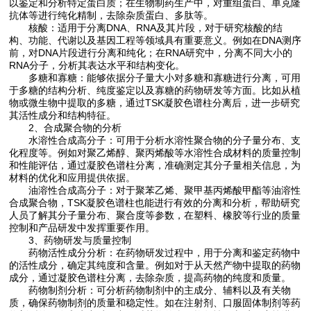
以鉴定和分析特定蛋白质；在生物制药生产中，对重组蛋白、单克隆
抗体等进行纯化精制，去除杂质蛋白、多肽等。
核酸：适用于分离DNA、RNA及其片段，对于研究核酸的结
构、功能、代谢以及基因工程等领域具有重要意义。例如在DNA测序
前，对DNA片段进行分离和纯化；在RNA研究中，分离不同大小的
RNA分子，分析其表达水平和结构变化。
多糖和寡糖：能够依据分子量大小对多糖和寡糖进行分离，可用
于多糖的结构分析、纯度鉴定以及寡糖的药物研发等方面。比如从植
物或微生物中提取的多糖，通过TSK凝胶色谱柱分离后，进一步研究
其活性成分和结构特征。
2、合成聚合物的分析
水溶性合成高分子：可用于分析水溶性聚合物的分子量分布、支
化程度等。例如对聚乙烯醇、聚丙烯酸等水溶性合成材料的质量控制
和性能评估，通过凝胶色谱柱分离，准确测定其分子量相关信息，为
材料的优化和应用提供依据。
油溶性合成高分子：对于聚苯乙烯、聚甲基丙烯酸甲酯等油溶性
合成聚合物，TSK凝胶色谱柱也能进行有效的分离和分析，帮助研究
人员了解其分子量分布、聚合度等参数，在塑料、橡胶等行业的质量
控制和产品研发中发挥重要作用。
3、药物研发与质量控制
药物活性成分分析：在药物研发过程中，用于分离和鉴定药物中
的活性成分，确定其纯度和含量。例如对于从天然产物中提取的药物
成分，通过凝胶色谱柱分离，去除杂质，提高药物的纯度和质量。
药物制剂分析：可分析药物制剂中的主成分、辅料以及有关物
质，确保药物制剂的质量和稳定性。如在注射剂、口服固体制剂等药