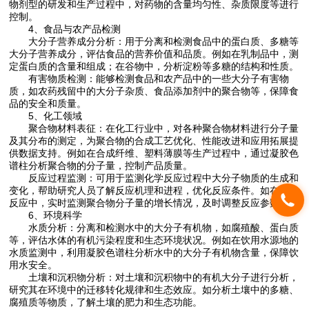
物剂型的研发和生产过程中，对药物的含量均匀性、杂质限度等进行
控制。
4、食品与农产品检测
大分子营养成分分析：用于分离和检测食品中的蛋白质、多糖等
大分子营养成分，评估食品的营养价值和品质。例如在乳制品中，测
定蛋白质的含量和组成；在谷物中，分析淀粉等多糖的结构和性质。
有害物质检测：能够检测食品和农产品中的一些大分子有害物
质，如农药残留中的大分子杂质、食品添加剂中的聚合物等，保障食
品的安全和质量。
5、化工领域
聚合物材料表征：在化工行业中，对各种聚合物材料进行分子量
及其分布的测定，为聚合物的合成工艺优化、性能改进和应用拓展提
供数据支持。例如在合成纤维、塑料薄膜等生产过程中，通过凝胶色
谱柱分析聚合物的分子量，控制产品质量。
反应过程监测：可用于监测化学反应过程中大分子物质的生成和
变化，帮助研究人员了解反应机理和进程，优化反应条件。如在聚合
反应中，实时监测聚合物分子量的增长情况，及时调整反应参数。
6、环境科学
水质分析：分离和检测水中的大分子有机物，如腐殖酸、蛋白质
等，评估水体的有机污染程度和生态环境状况。例如在饮用水源地的
水质监测中，利用凝胶色谱柱分析水中的大分子有机物含量，保障饮
用水安全。
土壤和沉积物分析：对土壤和沉积物中的有机大分子进行分析，
研究其在环境中的迁移转化规律和生态效应。如分析土壤中的多糖、
腐殖质等物质，了解土壤的肥力和生态功能。