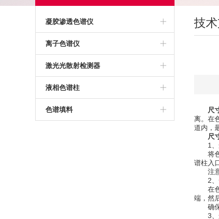
技术
凝胶渗透色谱仪
高温凝胶渗透色谱仪
离子色谱仪
常温凝胶渗透色谱仪
激光光散射检测器
聚苯乙烯标准品
液相色谱柱
亲和色谱柱
色谱填料
尺
离。在
道内，
层析柱
尺
1、连
TSK凝胶色谱柱
将色谱
谱柱入
注意避
疏水色谱柱
2、安
在色谱
TSK色谱柱
端，然
确保柱
3、连
UPLC色谱柱