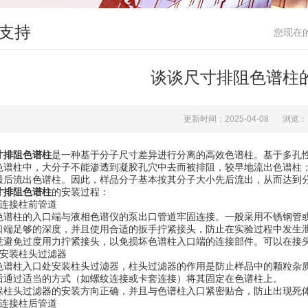
支持
您现在
谈谈尺寸排阻色谱柱
更新时间：2025-04-08
浏览：
寸排阻色谱柱
是一种基于分子尺寸差异进行分离的高效色谱柱。基于多孔
色谱柱中，大分子不能渗透到凝胶孔穴中去而被排阻，较早地流出色谱柱
最后流出色谱柱。因此，样品分子基本按其分子大小先后流出，从而达到
寸排阻色谱柱
的安装过程：
接柱前管道
柱的入口端与液相色谱仪的泵出口管道牢固连接。一般采用不锈钢管或聚
口端足够的深度，并且使用合适的扳手拧紧接头，防止在实验过程中发生
免过度用力拧紧接头，以免损坏色谱柱入口端的连接部件。可以在接头
装柱头过滤器
柱入口处安装柱头过滤器，柱头过滤器的作用是防止样品中的颗粒杂质
后通过适当的方式（如螺纹连接或卡套连接）将其固定在色谱柱上。
头过滤器的安装方向正确，并且与色谱柱入口紧密贴合，防止出现死
接柱后管道