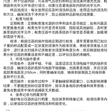
污渍；对于仪器内部，可采用气压吹扫和特定清洗液对激光光源、检
测器和光学元件等进行清洁，但要注意避免损坏内部的光学元件。
样品池清洁：每次使用后应及时清洗样品池，使用适当的清洗剂
和方法，确保清洗干净并吹干，防止残留样品影响后续测量。
2、检查与校准
定期检查：定期检查激光源的功率和波长是否稳定，如有问题及
时更换激光源；检查光学元件是否有划痕、指纹或其他缺陷，及时更
换受损的光学元件；检查仪器中光路系统的干燥管是否吸潮，如吸潮
则需烘干再生。
校准：根据仪器的操作指南定期进行校准，通常需要使用已知分
子量的样品配置成一定浓度的溶液作为校准溶液。将校准溶液放入仪
器中，进行多次扫描并记录散射光强度和角度分布，然后根据校准结
果分析仪器的测量误差和不确定度，以评估仪器的准确性。
3、环境与操作要求
环境条件：选择平稳、干燥、温度适宜且无强电磁干扰的场所安
装仪器，确保仪器的底部与地面平稳接触，光路垂直地面，并且仪器
底部离地面至少50cm；同时要确保光路、物体和探测器之间保持垂
直和平行关系。
规范操作：在操作过程中，不要触碰探测器窗口，以免影响测量
结果；不要随意拆卸仪器零部件，除非具备相应的维修和保养资格；
避免在数据库中保存或捕获无关数据。
4、保养记录与档案管理
做好每台仪器的运行档案，包括保养和维修记录、校准结果等内
容，以便追踪仪器的使用情况和性能变化。