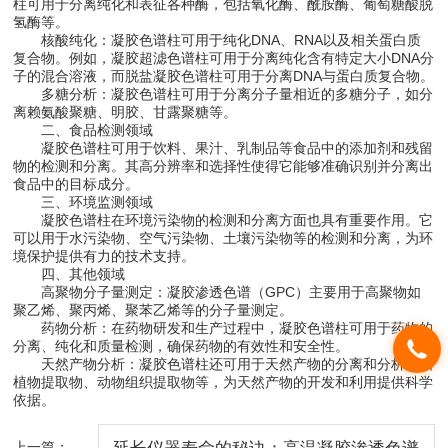
柱可用于分离纯化和表征各种酶，包括氧化酶、酰胺酶、葡萄糖酸脱
氢酶等。
核酸纯化：凝胶色谱柱可用于纯化DNA、RNA以及相关蛋白质
复合物。例如，凝胶超滤色谱柱可用于分离纯化含有特定大小DNA分
子的混合溶液，而脱盐凝胶色谱柱可用于分离DNA与蛋白质复合物。
多糖分析：凝胶色谱柱可用于分离分子量相近的多糖分子，如分
离赖氨酸聚糖、明胶、甘露聚糖等。
二、食品检测领域
凝胶色谱柱可用于饮料、果汁、乳制品等食品中的添加剂和残留
物的检测和分离。其高分辨率和选择性使得它能够准确识别并分离出
食品中的目标成分。
三、环境监测领域
凝胶色谱柱在环境污染物的检测和分离方面也具有重要作用。它
可以用于水污染物、空气污染物、土壤污染物等的检测和分离，为环
境保护提供有力的技术支持。
四、其他领域
高聚物分子量测定：凝胶渗透色谱（GPC）主要用于高聚物如
聚乙烯、聚丙烯、聚苯乙烯等的分子量测定。
药物分析：在药物研发和生产过程中，凝胶色谱柱可用于药物的
分离、纯化和质量检测，确保药物的有效性和安全性。
天然产物分析：凝胶色谱柱还可用于天然产物的分离和分析，如
植物提取物、动物组织提取物等，为天然产物的开发和利用提供科学
依据。
上一篇：