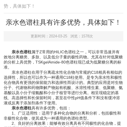
势，具体如下！
亲水色谱柱具有许多优势，具体如下！
更新时间：2024-03-25
浏览：1578次
亲水色谱柱
属于Z常用的HILIC色谱柱之一，可以非常迅速并有
效地分离糖类、多肽、以及低分子量的极性药物。尤其在针对低聚糖
的分析上具优势，TSKgelAmide-80色谱柱现已成为低聚糖分离的标
准。
亲水色谱柱在用于分离疏水性化合物与常规的C18相具有相似的
选择性，所以也可以作为一种通用C18柱使用。是专为亲水性和极性
化合物具有更强的保留能力和选择性而设计的。典型的应用是对生物
分子、代谢物和药物降解产物如有机酸、水溶性维生素、低聚糖、氨
基酸以及小分子缩氨酸和小分子核苷等进行分离。相呈现稳定的基
线、高选择性和长保留时间，甚至在中性pH值条件下和没有缓冲溶
液或反离子添加剂条件下使用。
亲水色谱柱
具有许多优势，包括：
1、广泛适用性：适用于多种化合物的分离和分析，包括极性和
非极性化合物，使其成为一种通用的色谱柱类型。
2、良好的分离效果：能够有效分离具有不同极性的化合物，提