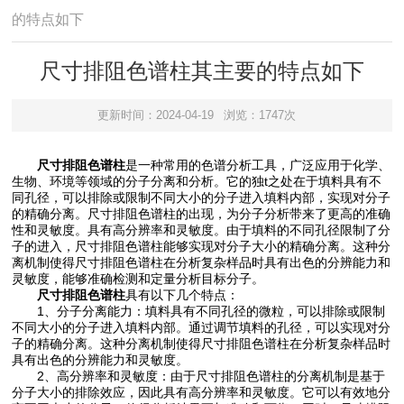
的特点如下
尺寸排阻色谱柱其主要的特点如下
更新时间：2024-04-19
浏览：1747次
尺寸排阻色谱柱
是一种常用的色谱分析工具，广泛应用于化学、
生物、环境等领域的分子分离和分析。它的独t之处在于填料具有不
同孔径，可以排除或限制不同大小的分子进入填料内部，实现对分子
的精确分离。尺寸排阻色谱柱的出现，为分子分析带来了更高的准确
性和灵敏度。具有高分辨率和灵敏度。由于填料的不同孔径限制了分
子的进入，尺寸排阻色谱柱能够实现对分子大小的精确分离。这种分
离机制使得尺寸排阻色谱柱在分析复杂样品时具有出色的分辨能力和
灵敏度，能够准确检测和定量分析目标分子。
尺寸排阻色谱柱
具有以下几个特点：
1、分子分离能力：填料具有不同孔径的微粒，可以排除或限制
不同大小的分子进入填料内部。通过调节填料的孔径，可以实现对分
子的精确分离。这种分离机制使得尺寸排阻色谱柱在分析复杂样品时
具有出色的分辨能力和灵敏度。
2、高分辨率和灵敏度：由于尺寸排阻色谱柱的分离机制是基于
分子大小的排除效应，因此具有高分辨率和灵敏度。它可以有效地分