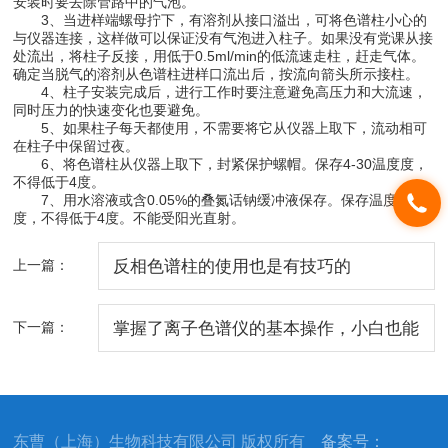
安装时要去除管路中的气泡。
3、当进样端螺母拧下，有溶剂从接口溢出，可将色谱柱小心的
与仪器连接，这样做可以保证没有气泡进入柱子。如果没有党课从接
处流出，将柱子反接，用低于0.5ml/min的低流速走柱，赶走气体。
确定当脱气的溶剂从色谱柱进样口流出后，按流向箭头所示接柱。
4、柱子安装完成后，进行工作时要注意避免高压力和大流速，
同时压力的快速变化也要避免。
5、如果柱子每天都使用，不需要将它从仪器上取下，流动相可
在柱子中保留过夜。
6、将色谱柱从仪器上取下，封紧保护螺帽。保存4-30温度度，
不得低于4度。
7、用水溶液或含0.05%的叠氮话钠缓冲液保存。保存温度4-30
度，不得低于4度。不能受阳光直射。
上一篇：
反相色谱柱的使用也是有技巧的
下一篇：
掌握了离子色谱仪的基本操作，小白也能
快速上手！
东曹（上海）生物科技有限公司 版权所有
备案号：