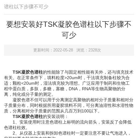
谱柱以下步骤不可少
要想安装好TSK凝胶色谱柱以下步骤不
可少
更新时间：2022-05-28
浏览：2328次
TSK凝胶色谱柱
的性能除了与固定相性能有关外，还与填充技术
有关。在正常条件下，填料粒度>20um时，干法填充制备柱较为合
适；颗粒<20um时，湿法填充较为理想。广泛应用于制药和生物工
程中蛋白质，多肽，多糖，寡糖，DNA，RNA等生物高聚物的分
离，纯化或分子量的测定。
凝胶色谱不但可以用于分离测定高聚物的相对分子质量和相对分
子质量分布，同时根据所用凝胶填料不同，可分离油溶性和水溶性物
质，分离相对分子质量的范围从几百万到100以下。
TSK凝胶色谱柱
的安装说明：
1、安装使用时注意色谱柱上标明的流向箭头，安装反了会降低
色谱柱柱效。
2、从仪器上安装和拆卸色谱柱时一定要注意不要让气泡进入，