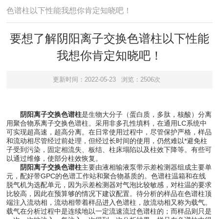
色谱柱以下性能我想你肯定知晓吧！
要想了解阴阳离子交换色谱柱以下性能
我想你肯定知晓吧！
更新时间：2022-05-23
浏览：2506次
阴阳离子交换色谱柱
是生物大分子（蛋白质，多肽，核酸）分离
用聚合物系离子交换色谱柱。采用非多孔性填料，在通用LC系统中
可实现超高速，超高分离。在日常使用过程中，尽管保护严格，样品
和流动相尽管经过前处理，但经过长时间的使用，仍然难以*避免柱
子受到污染，固定相流失、板结、柱床塌陷以及柱效下降等。有些可
以通过维修，使部分柱效恢复。
阴阳离子交换色谱柱
主要由液相输液泵带示差检测器组成主要单
元，配好带GPC的色谱工作站和聚合物基质的。色谱柱温箱和在线
脱气机为选配单元，因为示差检测器对气泡比较敏感，对柱温的要求
比较高，因此在预算够的情况下建议配置。待分析的样品在色谱柱顶
端注入流动相，流动相带着样品进入色谱柱，故流动相又称为载气。
载气在分析过程中是连续地以一定流速流过色谱柱的；而样品则只是