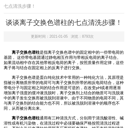
七点清洗步骤！
谈谈离子交换色谱柱的七点清洗步骤！
更新时间：2021-01-05
浏览：8793次
离子交换色谱柱
是指离子交换色谱中的固定相中的一些带电荷的
基团， 这些带电基团通过静电相互作用与带相反电荷的离子结合。
如果流动相中存在其他带相反电荷的离子，按照质量作用定律，这些
离子将与结合在固定相上的反离子进行交换。
离子交换色谱是蛋白纯化技术中常用的一种纯化方法，其原理是
指被分离物质所带的电荷可与离子交换剂所带的相反电荷结合，这种
带电分子与固定相之间的结合作用是可逆的，在改变pH或者用逐渐
增加离子强度的缓冲液洗脱时，离子交换剂上结合的物质可与洗脱液
中的离子发生交换而被洗脱到溶液中。由于不同物质的电荷不同，其
与离子交换剂的结合能力也不同，所以被洗脱到溶液中的顺序也不
同，从而被分离出来。
离子交换色谱柱
通用有三种清洗方式，分别用于清洗酸溶性、碱
溶性或有机污染物，在清洗过程中必须要确保严格按照清洗过程进