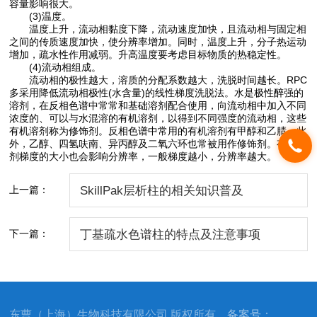
容量影响很大。
(3)温度。
温度上升，流动相黏度下降，流动速度加快，且流动相与固定相
之间的传质速度加快，使分辨率增加。同时，温度上升，分子热运动
增加，疏水性作用减弱。升高温度要考虑目标物质的热稳定性。
(4)流动相组成。
流动相的极性越大，溶质的分配系数越大，洗脱时间越长。RPC
多采用降低流动相极性(水含量)的线性梯度洗脱法。水是极性醉强的
溶剂，在反相色谱中常常和基础溶剂配合使用，向流动相中加入不同
浓度的、可以与水混溶的有机溶剂，以得到不同强度的流动相，这些
有机溶剂称为修饰剂。反相色谱中常用的有机溶剂有甲醇和乙腈。此
外，乙醇、四氢呋南、异丙醇及二氧六环也常被用作修饰剂。有机溶
剂梯度的大小也会影响分辨率，一般梯度越小，分辨率越大。
上一篇：
SkillPak层析柱的相关知识普及
下一篇：
丁基疏水色谱柱的特点及注意事项
东曹（上海）生物科技有限公司 版权所有
备案号：