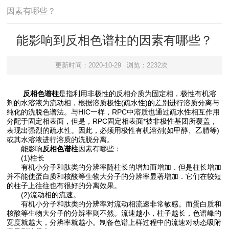
因素有哪些？
能影响到反相色谱柱的因素有哪些？
更新时间：2020-10-29
浏览：2232次
反相色谱柱
是指利用非极性的反相介质为固定相，极性有机溶
剂的水溶液为流动相，根据溶质极性(疏水性)的差别进行溶质分离与
纯化的洗脱色谱法。与HIC一样，RPC中溶质也通过疏水性相互作用
分配于固定相表面，但是，RPC固定相表面*被非极性基团所覆盖，
表现出强烈的疏水性。因此，必须用极性有机溶剂(如甲醇、乙腈等)
或其水溶液进行溶质的洗脱分离。
能影响
反相色谱柱
因素有哪些：
(1)柱长
有机小分子和肽类的分辨率随柱长的增加而增加．但是柱长增加
并不能使蛋白质和核酸等生物大分子的分辨率显著增加．它们在较短
的柱子上往往也有很好的分离效果。
(2)流动相的流速。
有机小分子和肽类的分辨率对流动相流速非常敏感。而蛋白质和
核酸等生物大分子的分辨率则不然。流速越小，柱子越长，色谱峰的
宽度就越大，分辨率就越小。制备色谱上样过程中的流速对动态吸附