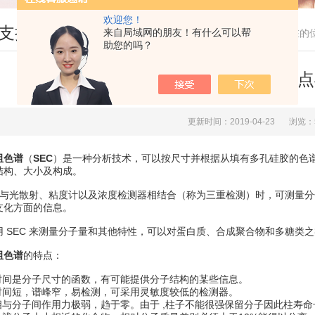
欢迎您！
支持
来自局域网的朋友！有什么可以帮
您现在的
助您的吗？
尺寸排阻色谱柱的特点
更新时间：2019-04-23
浏览：
阻色谱
（
SEC
）是一种分析技术，可以按尺寸并根据从填有多孔硅胶的色
结构、大小及构成。
EC 与光散射、粘度计以及浓度检测器相结合（称为三重检测）时，可测量
支化方面的信息。
用 SEC 来测量分子量和其他特性，可以对蛋白质、合成聚合物和多糖类
阻色谱
的特点：
留时间是分子尺寸的函数，有可能提供分子结构的某些信息。
留时间短，谱峰窄，易检测，可采用灵敏度较低的检测器。
定相与分子间作用力极弱，趋于零。由于 ,柱子不能很强保留分子因此柱寿命