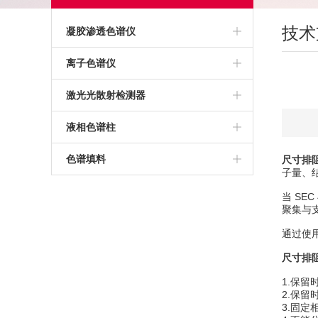
技术
凝胶渗透色谱仪
高温凝胶渗透色谱仪
离子色谱仪
常温凝胶渗透色谱仪
激光光散射检测器
聚苯乙烯标准品
液相色谱柱
亲和色谱柱
色谱填料
尺寸排
子量、
层析柱
当 S
聚集与
TSK凝胶色谱柱
通过使
疏水色谱柱
尺寸排
1.保
TSK色谱柱
2.保
3.固
UPLC色谱柱