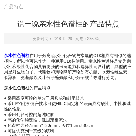
产品特点
说一说亲水性色谱柱的产品特点
更新时间：2018-12-26
浏览：2850次
亲水性色谱柱
在用于分离疏水性化合物与常规的C18相具有相似的选
择性，所以也可以作为一种通用C18柱使用。亲水性色谱柱是专为亲
水性和极性化合物具有更强的保留能力和选择性而设计的。典型的应
用是对生物分子、代谢物和药物降解产物如有机酸、水溶性维生素、
低聚糖、氨基酸以及小分子缩氨酸和小分子核苷等进行分离。
亲水性色谱柱
的产品特点：
● 采用高度可控的单分子层形成和封尾技术
● 采用*的化学健合技术可使HILIC固定相的表面具有酸性、中性和碱
性的性质
● 采用孔径可控的超纯硅胶
● 高的化学稳定性，低固定相流失
● 色谱柱内径75mm到30mm，长度1cm到30cm
● 可提供克到千克级的填料