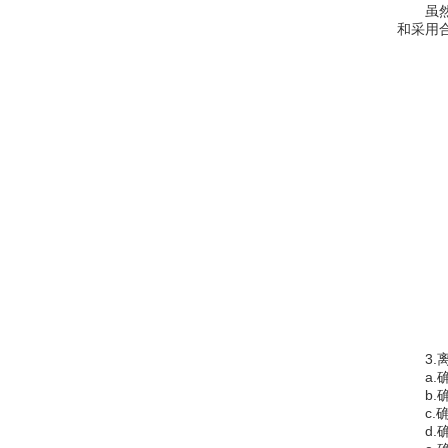
虽然对
和采用
抗体分析色谱柱
反相色谱柱
离子色谱柱
聚合物色谱柱
亲水色谱柱
阴阳离子交换色谱柱
生物分析色谱柱
生物大分子分析柱
3.离
a.确
丁基疏水色谱柱
b.确
c.确
d.确
UHPLC色谱柱