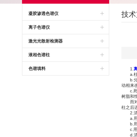
技术
凝胶渗透色谱仪
高温凝胶渗透色谱仪
离子色谱仪
常温凝胶渗透色谱仪
激光光散射检测器
聚苯乙烯标准品
液相色谱柱
亲和色谱柱
色谱填料
1.
a.柱
b.分
层析柱
动相来
c.死
TSK凝胶色谱柱
树脂和
而对于
柱之后
疏水色谱柱
2.清
a.用
TSK色谱柱
b.用
c.用
d.清
UPLC色谱柱