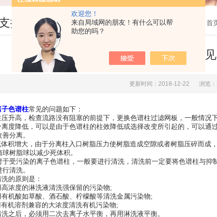
欢迎您！
支持
来自局域网的朋友！有什么可以帮
您现在的位置：
首
助您的吗？
深入了解离子色谱柱的常见
更新时间：2018-12-22
浏览：
离子色谱柱
常见的问题如下：
压升高，检查流路没有阻塞的前提下，更换色谱柱过滤网板，一般情况下
离度降低，可以是由于色谱柱的柱效降低或选择改变所引起的，可以通过
改善分离。
体积增大，由于分离柱入口树脂压力使树脂造成空隙或者树脂压碎而成，
惰球树脂球以减少死体积。
受污染的离子色谱柱，一般要进行清洗，清洗前一定要将色谱柱与抑制
进行清洗。
洗的原则是：
高浓度的淋洗液清洗强保留的污染物;
有机酸如草酸、酒石酸、柠檬酸等清洗金属污染物;
有机溶剂兼容的大浓度清洗有机污染物;
洗之后，必须用二次去离子水平衡，再用淋洗液平衡。