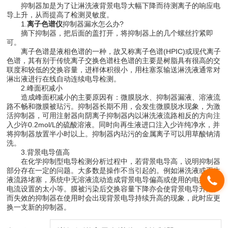
抑制器加是为了让淋洗液背景电导大幅下降而待测离子的响应电
导上升，从而提高了检测灵敏度。
1.
离子色谱仪
抑制器漏水怎么办?
摘下抑制器，把后面的盖打开，将抑制器上的几个螺丝拧紧即
可。
离子色谱是液相色谱的一种，故又称离子色谱(HPIC)或现代离子
色谱，其有别于传统离子交换色谱柱色谱的主要是树脂具有很高的交
联度和较低的交换容量，进样体积很小，用柱塞泵输送淋洗液通常对
淋出液进行在线自动连续电导检测。
2.峰面积减小
造成峰面积减小的主要原因有：微膜脱水、抑制器漏液、溶液流
路不畅和微膜被玷污。抑制器长期不用，会发生微膜脱水现象，为激
活抑制器，可用注射器向阴离子抑制器内以淋洗液流路相反的方向注
入少许0.2mol/L的硫酸溶液。同时向再生液进口注入少许纯净水，并
将抑制器放置半小时以上。抑制器内玷污的金属离子可以用草酸钠清
洗。
3.背景电导值高
在化学抑制型电导检测分析过程中，若背景电导高，说明抑制器
部分存在一定的问题。大多数是操作不当引起的。例如淋洗液或再生
液流路堵塞，系统中无溶液流动造成背景电导偏高或使用的电抑制器
电流设置的太小等。膜被污染后交换容量下降亦会使背景电导升高。
而失效的抑制器在使用时会出现背景电导持续升高的现象，此时应更
换一支新的抑制器。