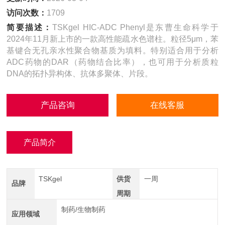
访问次数：
1709
简要描述：
TSKgel HIC-ADC Phenyl是东曹生命科学于
2024年11月新上市的一款高性能疏水色谱柱。粒径5μm，苯
基键合无孔亲水性聚合物基质为填料。特别适合用于分析
ADC药物的DAR（药物结合比率），也可用于分析质粒
DNA的拓扑异构体、抗体多聚体、片段。
产品咨询
在线客服
产品简介
TSKgel
供货
一周
品牌
周期
制药/生物制药
应用领域