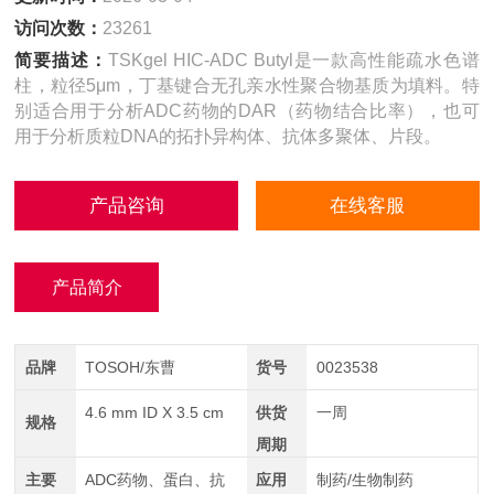
访问次数：
23261
简要描述：
TSKgel HIC-ADC Butyl是一款高性能疏水色谱
柱，粒径5μm，丁基键合无孔亲水性聚合物基质为填料。特
别适合用于分析ADC药物的DAR（药物结合比率），也可
用于分析质粒DNA的拓扑异构体、抗体多聚体、片段。
产品咨询
在线客服
产品简介
品牌
TOSOH/东曹
货号
0023538
4.6 mm ID X 3.5 cm
供货
一周
规格
周期
主要
ADC药物、蛋白、抗
应用
制药/生物制药