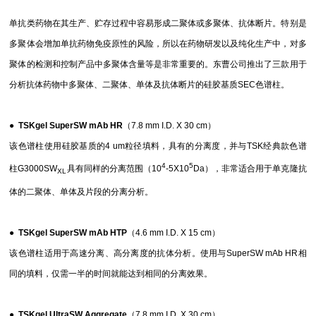
单抗类药物在其生产、贮存过程中容易形成二聚体或多聚体、抗体断片。特别是
多聚体会增加单抗药物免疫原性的风险，所以在药物研发以及纯化生产中，对多
聚体的检测和控制产品中多聚体含量等是非常重要的。东曹公司推出了三款用于
分析抗体药物中多聚体、二聚体、单体及抗体断片的硅胶基质SEC色谱柱。
●
TSKgel SuperSW mAb
HR
（7.8 mm I.D. X 30 cm）
该色谱柱使用硅胶基质的4 um粒径填料，具有的分离度，并与TSK经典款色谱
4
5
柱G3000SW
具有同样的分离范围（10
-5X10
Da），非常适合用于单克隆抗
XL
体的二聚体、单体及片段的分离分析。
●
TSKgel SuperSW mAb
HTP
（4.6 mm I.D. X 15 cm）
该色谱柱适用于高速分离、高分离度的抗体分析。使用与SuperSW mAb HR相
同的填料，仅需一半的时间就能达到相同的分离效果
。
● TSKgel UltraSW Aggregate
（7.8 mm I.D. X 30 cm）